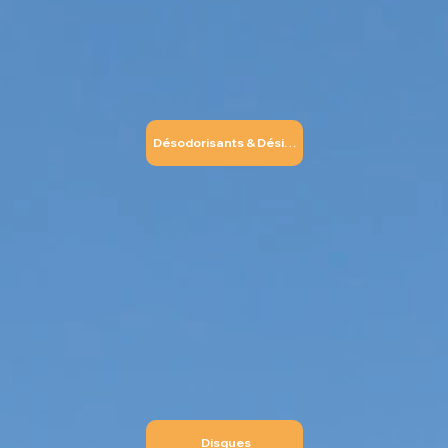
Désodorisants & Désinfectants
Disques