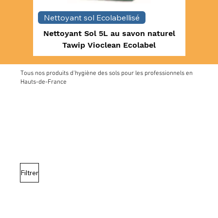
Nettoyant sol Ecolabellisé
Nettoy
Nettoyant Sol 5L au savon naturel
Sol 
Tawip Vioclean Ecolabel
Odo
Tous nos produits d'hygiène des sols pour les professionnels en
Hauts-de-France
Filtrer