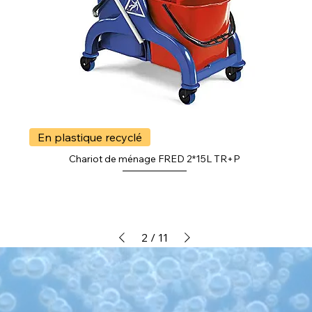
En plastique recyclé
Chariot de ménage FRED 2*15L TR+P
2
/
11