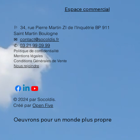
Espace commercial
⚐ 34, rue Pierre Martin ZI de l'Inquétrie BP 911
Saint Martin Boulogne
✉︎
contact@socoldis.fr
✆
03 21 99 09 99
Politique de confidentialité
Mentions légales
Conditions Générales de Vente
Nous rejoindre
© 2024 par Socoldis.
Créé par
Open Five
Oeuvrons pour un monde plus propre