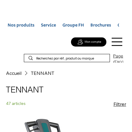
Nos produits
Service
Groupe FH
Brochures
Contac
Mon compte
Page
d'acc
ueil
Accueil
TENNANT
TENNANT
47 articles
Filtrer