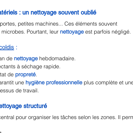
tériels : un nettoyage souvent oublié
 portes, petites machines... Ces éléments souvent 
 microbes. Pourtant, leur 
nettoyage
 est parfois négligé.
coldis
 :
lan de 
nettoyage
 hebdomadaire.
fectants à séchage rapide.
tat de 
propreté
.
rantit une 
hygiène professionnelle
plus complète et un
essus de travail.
ettoyage structuré
l central pour organiser les tâches selon les zones. Il per