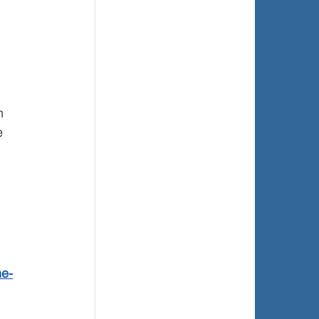
n 
e 
ne-
 