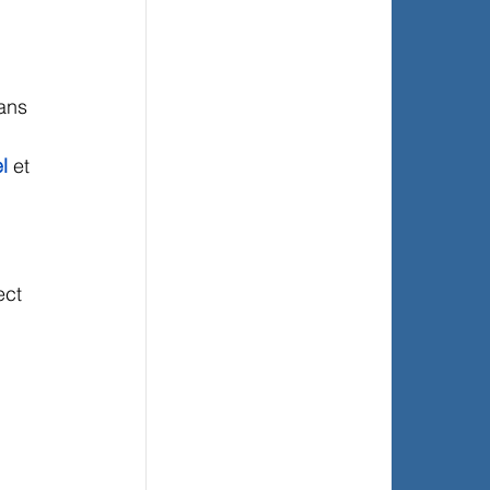
ans 
l
 et 
ect 