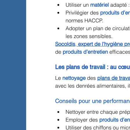
Utiliser un 
matériel
 adapté :
Privilégier des 
produits d’en
normes HACCP.
Adopter un plan de circulat
les zones sensibles.
Socoldis
, 
expert de l’hygiène pr
de 
produits d’entretien
 efficace
Les plans de travail : au cœu
Le 
nettoyage
 des 
plans de trava
avec les denrées alimentaires, il
Conseils pour une performan
Nettoyer entre chaque prép
Employer des 
produits d’en
Utiliser des chiffons ou mic