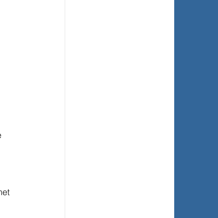
e 
met 